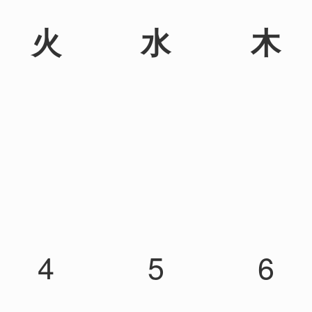
火
水
木
4
5
6