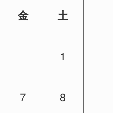
金
土
1
7
8