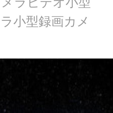
カメラビデオ小型
メラ小型録画カメ