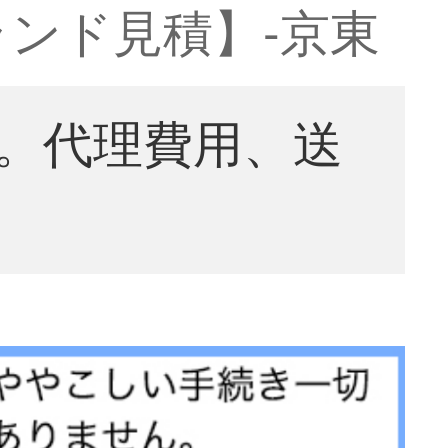
ランド見積】-京東
。代理費用、送