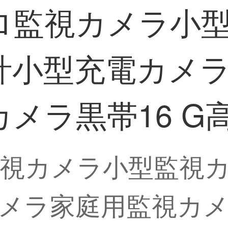
ロ監視カメラ小
計小型充電カメ
メラ黒帯16 G
視カメラ小型監視
メラ家庭用監視カ