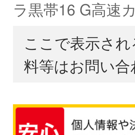
ラ黒帯16 G高
ここで表示され
料等はお問い合