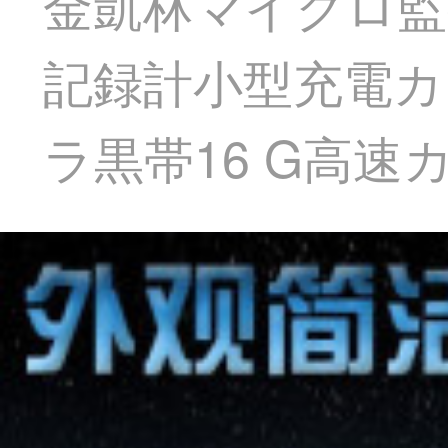
金凱林マイクロ監
記録計小型充電カ
ラ黒帯16 G高速