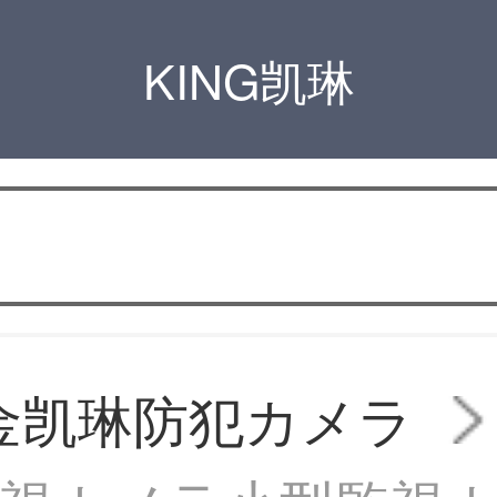
KING凯琳
G金凯琳防犯カメラ