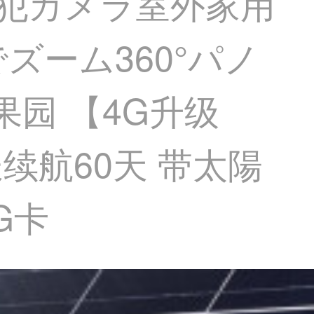
防犯カメラ室外家用
ーム360°パノ
园 【4G升级
航60天 带太陽
G卡