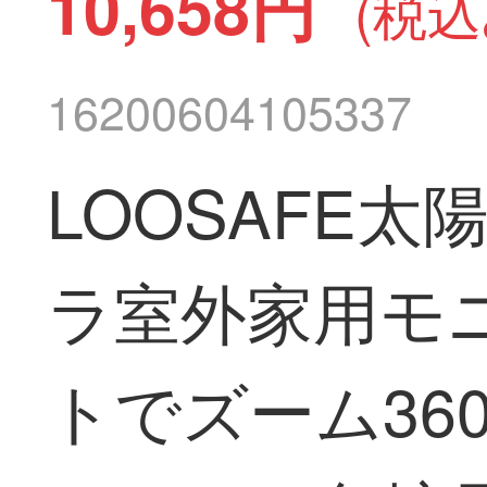
10,658円
(税込
16200604105337
LOOSAFE
ラ室外家用モ
トでズーム36