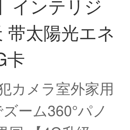
版】インテリジ
 带太陽光エネ
G卡
防犯カメラ室外家用
ーム360°パノ