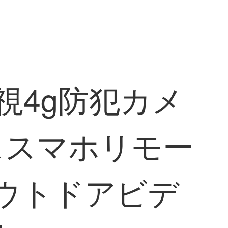
視4g防犯カメ
ススマホリモー
アウトドアビデ