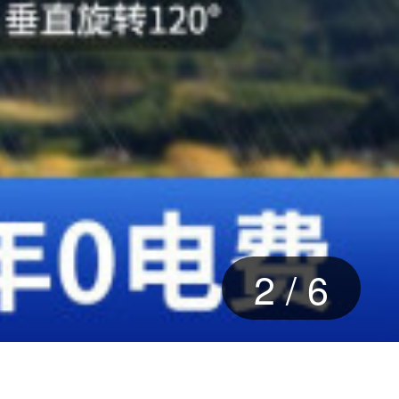
2
/
6