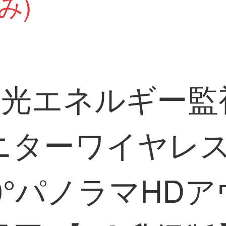
み)
太陽光エネルギー監
ニターワイヤレ
0°パノラマHD