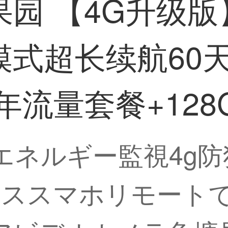
园 【4G升级
式超长续航60天
年流量套餐+128
光エネルギー監視4g
ススマホリモートでズ