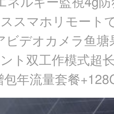
光エネルギー監視4g
ススマホリモートでズ
アビデオカメラ鱼塘果
ント双工作模式超长续
包年流量套餐+128