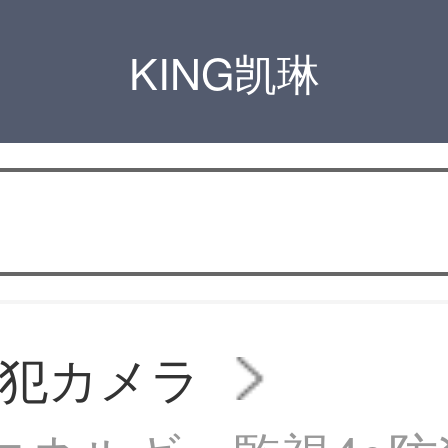
KING凯琳
犯カメラ