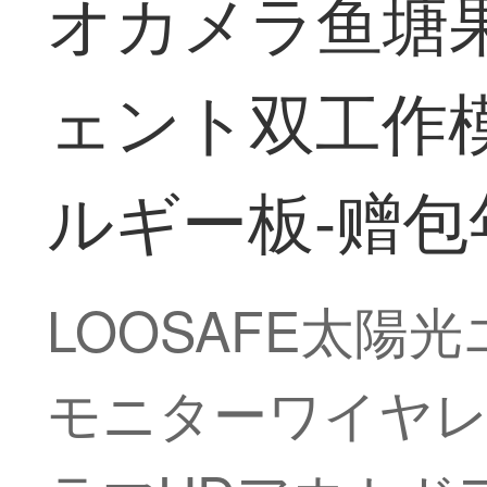
オカメラ鱼塘果
ェント双工作模
ルギー板-赠包
LOOSAFE太陽
モニターワイヤレ