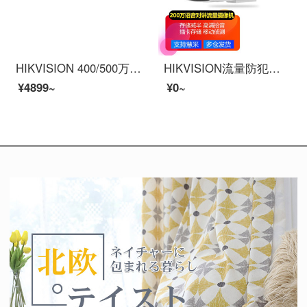
HIKVISION 400/500万poe e e e int ness net防御犯カメラHD夜視商用室外スホーリモトでモネータ2 C 3 T 56 FWD-V 2-I 3【500万インテジ警戒ボルテックスコーナー】TFD-III 3
HIKVISION流量防犯カードド监视家庭用HD夜間テレビ室外アウドゥイイインテファミリーモニルタ不要イルターネリングで【200万・标准版・サポート录音】2 T26 XM 6 mm
¥4899~
¥0~