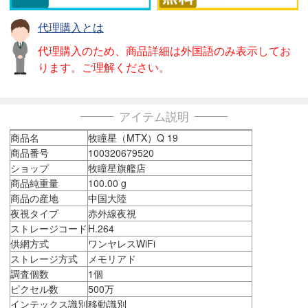
代理購入とは
代理購入のため、商品詳細は外国語のみ表示してお
ります。ご理解ください。
アイテム説明
商品名
牧瞳星（MTX）Q 19
商品番号
100320679520
ショップ
牧瞳星旗艦店
商品純重量
100.00 g
商品の産地
中国大陸
夜視タイプ
赤外線夜視
ストレージコード
H.264
供網方式
ワンヤレスWiFi
ストレージ方式
メモリアド
調査個数
1個
ピクセル数
500万
インテックス識別
移動識別