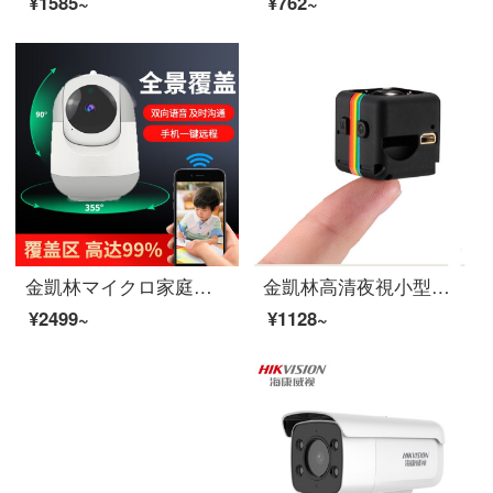
¥1585~
¥762~
金凱林マイクロ家庭用無線小型監視カメラwifi携帯電話遠隔移動追跡監視カメラ360度雲台監視カメラ64 Gメモリカード
金凱林高清夜視小型小型カメラミニスポーツカメラ小型監視カメラ家庭用小型ビデオカメラ用ポケットサイズDVピンホール空眼撮影ヘッド黒の標準装備テープ8 G高速カード
¥2499~
¥1128~