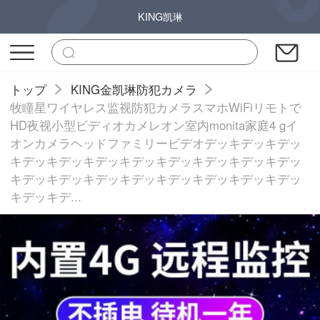
KING凯琳
トップ
KING金凯琳防犯カメラ
牧瞳星ワイヤレス监视防犯カメラスマホWiFiリモトで
HD夜视小型ビディオカメレオン室内monita家庭4 gイ
オンカメラヘッドファミリービデオデッキデッキデッ
キデッキデッキデッキデッキデッキデッキデッキデッ
キデッキデッキデッキデッキデッキデッキデッキデッ
キデッキデ...