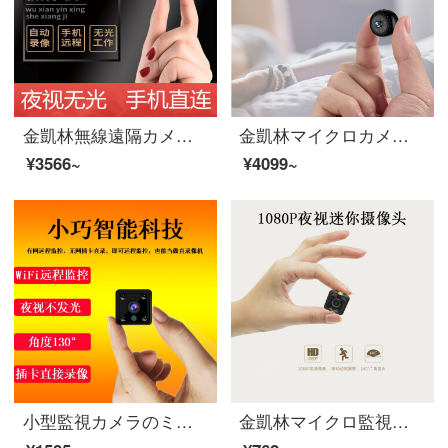
金凱林無線遠隔カメラミニハイビジョン携帯電話wifi夜間テレビ隠し小型監視カメラインテリジェントネットワーク家庭用小型撮影ヘッド高清無線+32 G
金凱林マイクロカメラヘッド無線監視カメラ非表示小型夜間テレビミニ超小型モニター高精細カメラwifi携帯電話の遠隔ネットワーク記録計はメモリカードを付けません。
¥3566~
¥4099~
小型監視カメラのミニ小型無線小型小型小型小型小型小型小型の小型の小型の監視カメラの家庭用カメラの夜間テレビの高清の携帯電話の長距離のカメラの電池はプラグインフリーの1080 Pの無線+32 Gメモリカードを挿入します。
金凱林マイクロ監視針口空撮ヘッド高清微小家庭用カメラ夜視無線カメラミニ撮影ビデオ一体カメラの標準装備（メモリカードを含まない）