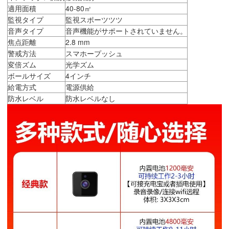
適用面積
40-80㎡
監視タイプ
監視スポーツツツ
音声タイプ
音声機能がサポートされていません。
焦点距離
2.8 mm
警戒方法
スマホープッシュ
変倍ズム
光学ズム
ボールサイズ
4インチ
給電方式
電源供給
防水レベル
防水レベルなし