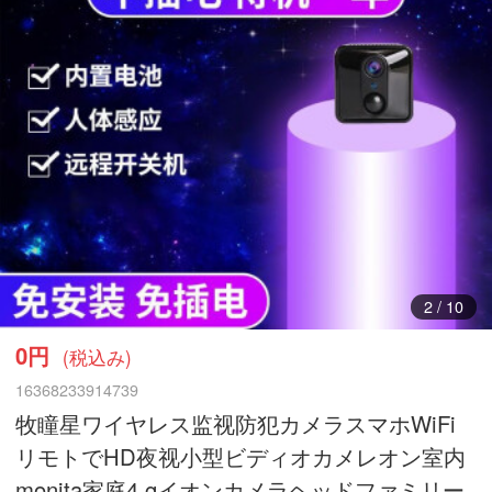
2
/
10
0円
(税込み)
16368233914739
牧瞳星ワイヤレス监视防犯カメラスマホWiFi
リモトでHD夜视小型ビディオカメレオン室内
monita家庭4 gイオンカメラヘッドファミリー