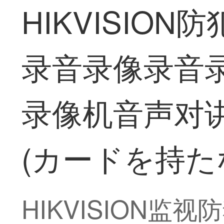
HIKVISION
录音录像录音
录像机音声对讲
(カードを持た
HIKVISION监