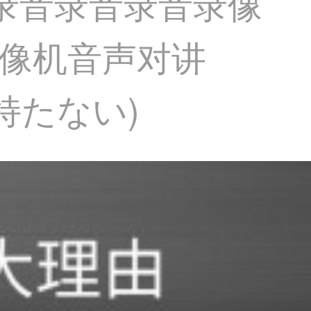
HD录音录音录音录像
像机音声对讲
持たない)