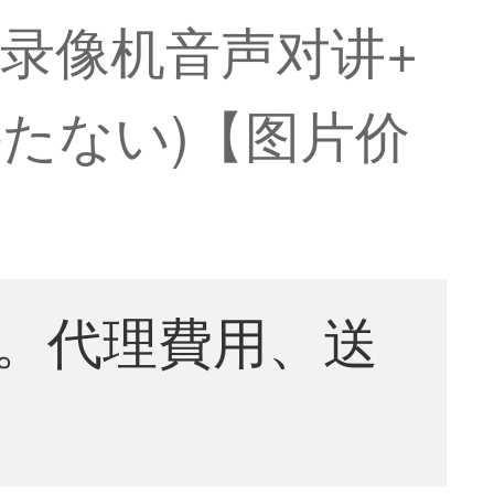
录像机音声对讲+
持たない)【图片价
。代理費用、送