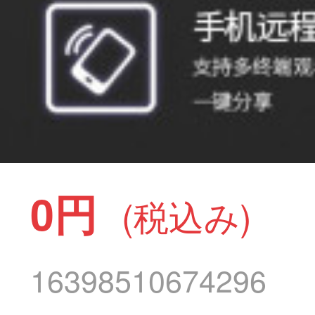
0円
(税込み)
16398510674296