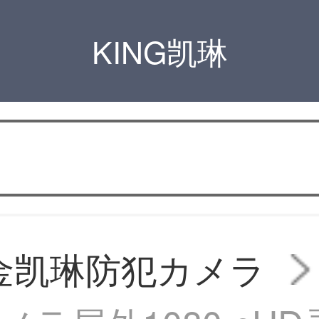
KING凯琳
G金凯琳防犯カメラ