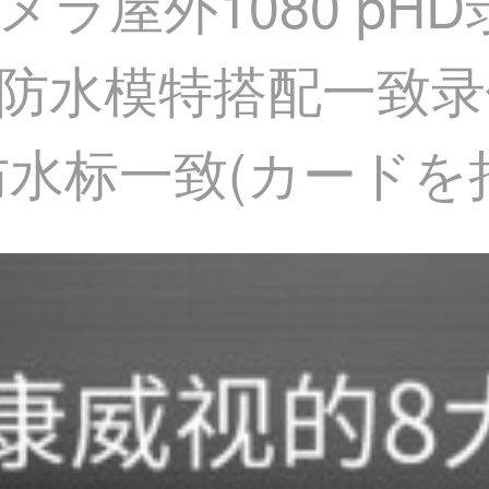
犯カメラ屋外1080 p
防水模特搭配一致录
外防水标一致(カードを