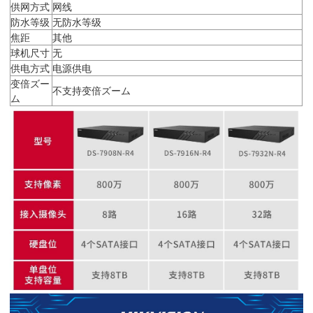
供网方式
网线
防水等级
无防水等级
焦距
其他
球机尺寸
无
供电方式
电源供电
变倍ズー
不支持变倍ズーム
ム