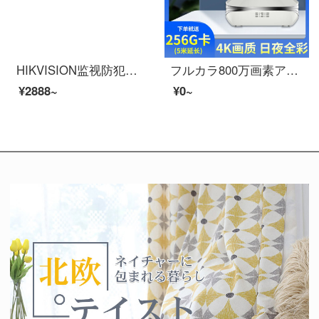
HIKVISION监视防犯人カメラ200万400万500万HDラインイーターネティックテレビ室内半球スホリモで家庭用モニタイDS-2327 DWD-L 4 MM
フルカラ800万画素アップグレード版2.5 Kスーパークリークラブクラブ監視アンチカーメラ家用オンラインオンラインオンラインオンラインで256万円を継続します。
¥2888~
¥0~