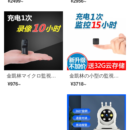
¥2499~
¥2956~
金凱林マイクロ監視カメラ小型監視カメラビデオ小型記録計小型充電カメラ家庭用監視カメラ小型録画カメラ黒帯16 G高速カード
金凱林の小型の監視カメラの家庭用Wifi室内の夜間テレビの光がない高清の家庭用ネットの携帯電話は遠隔でマイクロカメラの超小型のビデオデッキの無線の高清+64 Gカードを観覧します。
¥976~
¥3718~