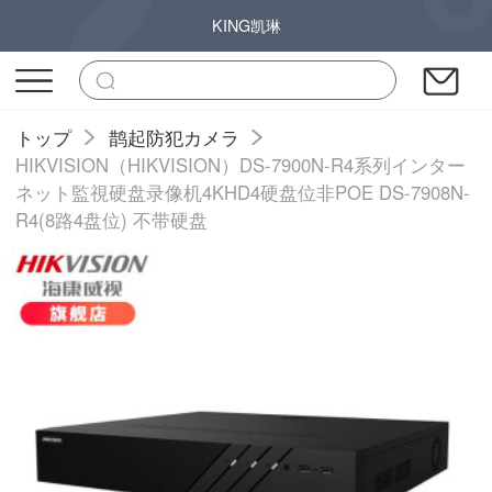
KING凯琳
トップ
鹊起防犯カメラ
HIKVISION（HIKVISION）DS-7900N-R4系列インター
ネット監視硬盘录像机4KHD4硬盘位非POE DS-7908N-
R4(8路4盘位) 不带硬盘