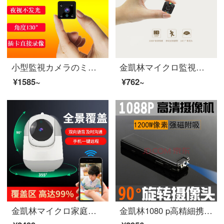
小型監視カメラのミニ小型無線小型小型小型小型小型小型小型の小型の小型の監視カメラの家庭用カメラの夜間テレビの高清の携帯電話の長距離のカメラの電池はプラグインフリーの1080 Pの無線+32 Gメモリカードを挿入します。
金凱林マイクロ監視針口空撮ヘッド高清微小家庭用カメラ夜視無線カメラミニ撮影ビデオ一体カメラの標準装備（メモリカードを含まない）
¥1585~
¥762~
金凱林マイクロ家庭用無線小型監視カメラwifi携帯電話遠隔移動追跡監視カメラ360度雲台監視カメラ64 Gメモリカード
金凱林1080 p高精細携帯カメラ小型撮影ヘッド袖珍モニターミニ監視カメラ超小型無線カメラジャックビデオ超長待機黒高清＋32 G