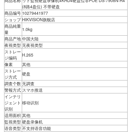
商品名称
ット監視硬盘录像机4KHD4硬盘位非POE DS-7908N-R4
(8路4盘位) 不带硬盘
商品编号
10279441977
ショップ
HIKVISION旗舰店
商品純重
1.0kg
量
商品产地
中国大陆
夜視类型
无夜視类型
ストレー
H.265
ジ编码
像素
其他
ストレー
硬盘
ジ方式
調査个数
无調査
警報方式
スマホ推送
インテリ
ジェント
移动识别
识别
适用面积
其他
監視类型
硬盘录像机
语音类型
不支持语音功能