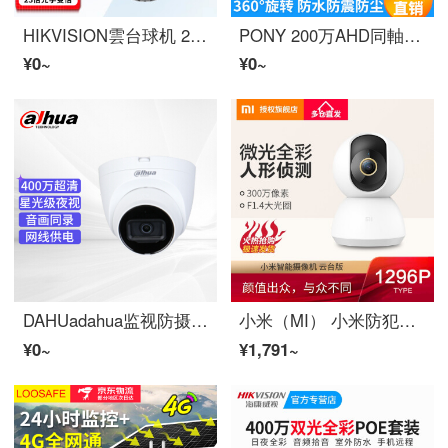
HIKVISION雲台球机 200万400万HD变倍ズーム100米赤外線アウトドア360°パノラマ監視防犯カメラ 【400万4g流量版】4423IW-D/GLT
PONY 200万AHD同軸夜視HD 360°PanoraMAINTERIGESTEP車載雲台防犯カメラ高速道路環衛車載デオカメラ1080 P 200万画素AHD同軸HDI型
¥0~
¥0~
DAHUadahua监视防摄像机400万斯特莱特级可拾音HD夜视摩尼塔室内半球赤外线夜视POE供电DH-IP-HD-HD-W 2433 T-A 6 MM
小米（MI） 小米防犯カメラ雲台版2K モニター家用HD1296P ワイヤレスwifiスマホリモートで監視赤外線夜視防犯カメラ 小米ビデオカメラ雲台版2K 1296P
¥0~
¥1,791~