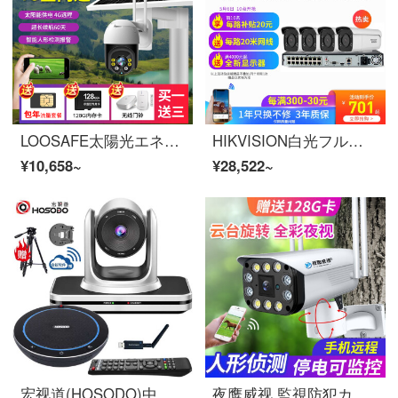
LOOSAFE太陽光エネルギー監視4g防犯カメラ室外家用モニターワイヤレススマホリモートでズーム360°パノラマHDアウトドアビデオカメラ鱼塘果园 【4G升级版】インテリジェント双工作模式超长续航60天 带太陽光エネルギー板-赠包年流量套餐+128G卡
HIKVISION白光フルカラー監視装置スーツ 400万インターネットHD防犯カメラスーツモニター夜间彩色スマホリモートで工厂モニター装置 6路防犯カメラ+录像机 4TB硬盘
¥10,658~
¥28,522~
宏视道(HOSODO)中小型视频会议解决方案适用10-40平米/HD视频会议防犯カメラ/ビデオカメラ/ワイヤレス全向麦克风HSD-TZ1
夜鹰威视 監視防犯カメラスーツ360°パノラマスピンワイヤレスwifiHD夜視室外防水4G无インターネットスマホリモートで商用モニター家用 【WIFI雲台スピン+断电续航】停电可監視+フルカラー对讲