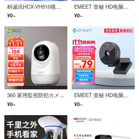
桓诚讯HCX-VH510视频会议防犯カメラHDMI SDI USBHD直播录播电脑雲台ビデオカメラ广角ズーム装置 12倍USB3.0+LAN
EMEET 壹秘 HD电脑防犯カメラ 内置麦克风 笔记本电脑台式机防犯カメラ 网课学习考研面试会议直播防犯カメラ 1080P全HD丨即插即用 免驱动网课防犯カメラ
¥0~
¥0~
360 家用監視防犯カメラインテリジェントビデオカメラ 2K雲台版300万インターネットwifiHD微光フルカラー双向通话360°スピン 雲台6C
EMEET 壹秘 HD电脑防犯カメラ 内置麦克风 笔记本电脑台式机防犯カメラ 网课学习考研面试会议直播防犯カメラ 1080P全HD丨即插即用 免驱动网课防犯カメラ
¥0~
¥0~