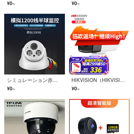
¥0~
¥0~
シミュレーション赤外線HD半球監視防犯カメラ家用 夜視1200线ビデオカメラ調査シミュレーションモニター广角有线 焦距：8mm 官方标一致
HIKVISION（HIKVISION）インターネット監視防犯カメラ200万赤外線夜視監視装置室外防水ビデオカメラ带POE供电 DS-2CD3T25-I3 4MM焦距
¥0~
¥0~