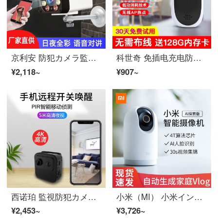
京利安 防犯カメラ監視室外家用HD夜視ワイヤレス360°雲台スピンwifiスマホリモートでアウトドア防水インターネット500万モニタースーツ 【500万HD夜視版】+语音对讲 含128Gメモリカード
科世奇 免插电充电防犯カメラワイヤレス不插电家用室外リモートで连スマホHD夜視电池監視室内WIFIインテリジェントビデオカメラ防盗充电 128Gメモリカード
¥2,118~
¥907~
西诺珀 監視防犯カメラ4k家用ワイヤレス录像机新款HD小監視スーツ华为芯片超长待机 R9-黒 4Kスーパークリア/华为芯片/移动侦测/无卡
小米（MI） 小米インテリジェントビデオカメラ AI探索版 家用ワイヤレス可视監視wifiHD夜視防犯カメラ300万像素スーツ 小米インテリジェントビデオカメラAI探索版
¥2,453~
¥3,726~