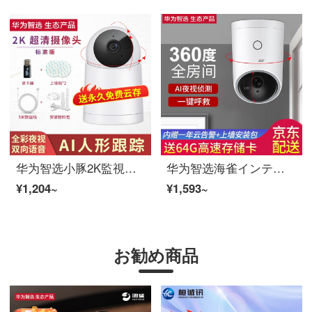
华为智选小豚2K監視防犯カメラ家庭モニター家用ワイヤレスwifiインターネット360°パノラマインテリジェントビデオカメラHD夜視スマホリモートで商用 標準版【读卡器+上墙贴+3年换新】
华为智选海雀インテリジェント防犯カメラ家用モニター1080PHDフルカラー夜視ワイヤレスWifiインターネット360°スマホリモートで通话室内ビデオカメラ 华为海雀防犯カメラ【スーパークリア版】+64G卡+上墙包
¥1,204~
¥1,593~
お勧め商品