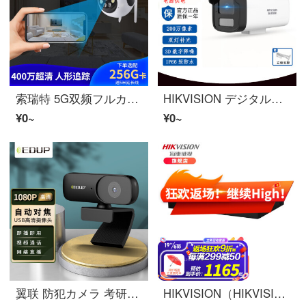
索瑞特 5G双频フルカラーHDスマホ可リモートで无死角家用室外モニターワイヤレスインターネット防犯カメラ防水360°雲台版500万录像机 5G双频フルカラー旗舰版+停电续航 256Gメモリカード
HIKVISION デジタルHD双光夜視フルカラービデオカメラ室外防水赤外線防犯カメラ支持自身录音功能桶形ボルトアクションストレージ减半支持POE可选 DS-IPC-B12HV3-LA 200万电源版 4MM
¥0~
¥0~
翼联 防犯カメラ 考研复试HD1080P自动对焦电脑网课直播视频通话 USB内置麦克风
HIKVISION（HIKVISION）DS-7900N-R4系列インターネット監視硬盘录像机4KHD4硬盘位非POE DS-7908N-R4(8路4盘位) 不带硬盘