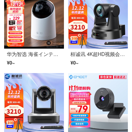
华为智选 海雀インテリジェント家用防犯カメラ3K 500万像素 逆光清晰 AI哭声人形侦测 ワイヤレスインテリジェントインターネット 室内モニタービデオカメラ
桓诚讯 4K超HD视频会议防犯カメラAI人形追踪NDI直播广角雲台ビデオカメラHDMI+SDI+U3+LAN 黑HCX-VH590R 12倍1080P
¥0~
¥0~