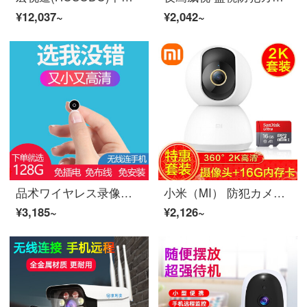
¥12,037~
¥2,042~
品术ワイヤレス录像机微型摄头家用防犯カメラ针头迷你HD非针形空モニター超小摄影头4gインターネットスマホリモートで袖珍式ビデオカメラ調査 超长待机版+64Gストレージ卡 ワイヤレススマホ監視
小米（MI） 防犯カメラwifiモニター家用1296pスマホリモートでインテリジェントビデオカメラ雲台版室内夜視360°ワイヤレスHD 小米インテリジェントビデオカメラ 雲台版2K+16Gメモリカード
¥3,185~
¥2,126~