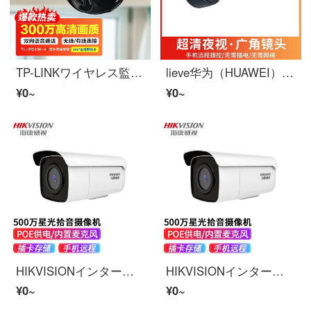
TP-LINKワイヤレス監視防犯カメラ家用モニター室内家庭WiFi吸顶半球360°パノラマスピン雲台HD视像头スマホリモートで 300万HD赤外線夜視WiFi/网线版【标准款】 无内存 4mm
lieve华为（HUAWEI） 华为智选 ユニバーサルワイヤレスモニター家用超HDwifi監視防犯カメラスマホリモートで室内室外 【内置电池+スマホリモートで+升级版】黑 【版机无电池无芯片无内置】
¥0~
¥0~
HIKVISIONインターネット防犯カメラ 500万poe監視装置スーツ4路調査 录音室外アウトドア防水 室外夜視有线スマホリモートで監視 单台防犯カメラ 无硬盘
HIKVISIONインターネット防犯カメラ 500万poe監視装置スーツ4路調査 录音室外アウトドア防水 室外夜視有线スマホリモートで監視 单台防犯カメラ 无硬盘
¥0~
¥0~