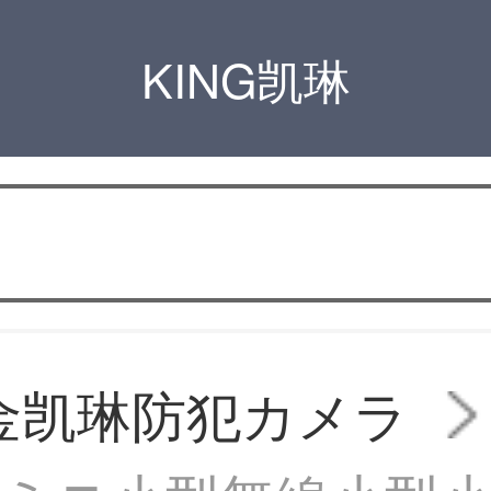
KING凯琳
G金凯琳防犯カメラ