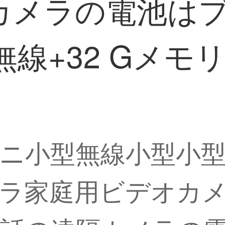
カメラの電池は
の無線+32 Gメ
ニ小型無線小型小
ラ家庭用ビデオカ