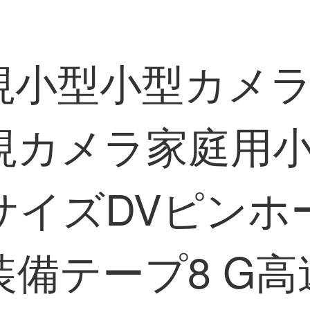
視小型小型カメ
視カメラ家庭用
サイズDVピンホ
備テープ8 G