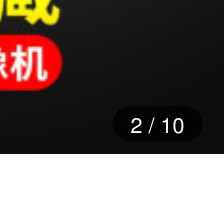
2
/
10