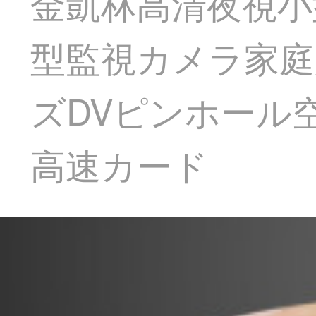
金凱林高清夜視小
型監視カメラ家庭
ズDVピンホール
高速カード