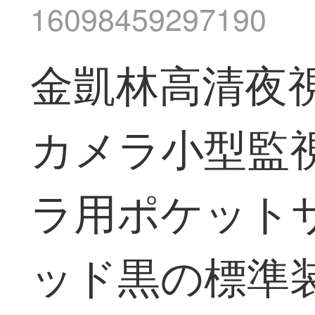
16098459297190
金凱林高清夜
カメラ小型監
ラ用ポケット
ッド黒の標準装