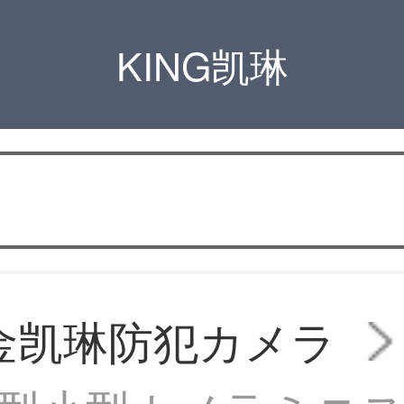
KING凯琳
G金凯琳防犯カメラ