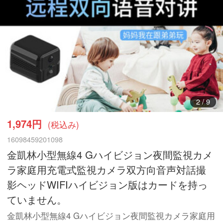
3
/
9
1,974円
(税込み)
16098459201098
金凱林小型無線4 Gハイビジョン夜間監視カメ
ラ家庭用充電式監視カメラ双方向音声対話撮
影ヘッドWIFIハイビジョン版はカードを持っ
ていません。
金凱林小型無線4 Gハイビジョン夜間監視カメラ家庭用