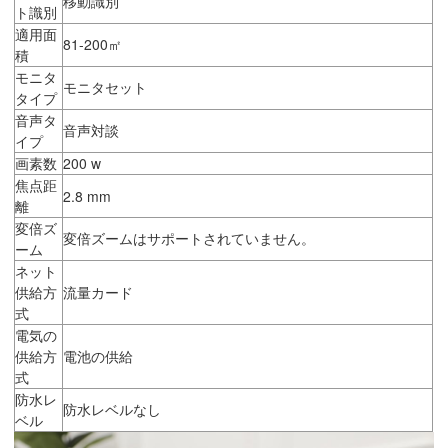
移動識別
ト識別
適用面
81-200㎡
積
モニタ
モニタセット
タイプ
音声タ
音声対談
イプ
画素数
200 w
焦点距
2.8 mm
離
変倍ズ
変倍ズームはサポートされていません。
ーム
ネット
供給方
流量カード
式
電気の
供給方
電池の供給
式
防水レ
防水レベルなし
ベル