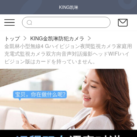
KING凯琳
トップ
KING金凯琳防犯カメラ
金凱林小型無線4 Gハイビジョン夜間監視カメラ家庭用
充電式監視カメラ双方向音声対話撮影ヘッドWIFIハイ
ビジョン版はカードを持っていません。