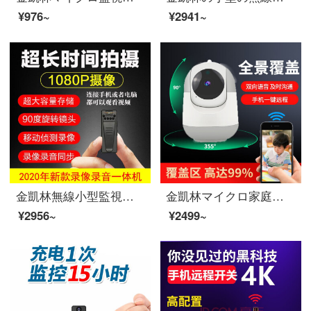
¥976~
¥2941~
金凱林無線小型監視カメラミニハイビジョン夜間テレビdvd携帯携帯型ビデオテープレコーダービデオ小型モニター1080 P直録64 G版
金凱林マイクロ家庭用無線小型監視カメラwifi携帯電話遠隔移動追跡監視カメラ360度雲台監視カメラ64 Gメモリカード
¥2956~
¥2499~