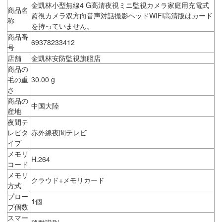
金凱林小型無線4 G高清夜視ミニ監視カメラ家庭用充電式
商品名
監視カメラ双方向音声対話撮影ヘッドWIFI高清版はカード
称
を持っていません。
商品番
69378233412
号
店舗
金凱林安防監視旗艦店
商品の
毛の重
30.00 g
さ
商品の
中国大陸
産地
夜間テ
レビタ
赤外線夜間テレビ
イプ
メモリ
H.264
コード
メモリ
クラウド+メモリカード
方式
プロー
1個
ブ個数
スマー