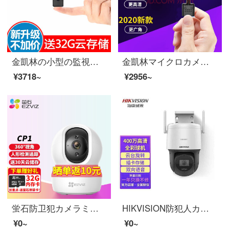
金凱林の小型の監視カメラの家庭用Wifi室内の夜間テレビの光がない高清の家庭用ネットの携帯電話は遠隔でマイクロカメラの超小型のビデオデッキの無線の高清+64 Gカードを観覧します。
金凱林マイクロカメラヘッド4 K小型監視カメラ無線WiFi遠隔高清無光夜間テレビ家庭用ネットワークカメラミニ超小型監視装置セット標準版+16 Gカード
¥3718~
¥2956~
蛍石防卫犯カメラミン家庭用ワイヤワイファイHD夜視ビデオビデオ360°云台スピンC 6シリーズスヌーモで云モネータCP 1性価格【200万HD】の表示が一致しました。
HIKVISION防犯人カメラ4 G物ネットワーク流量版ボール机フルカラナイトビジョンホリモトでHD云台360°スッピン屋外防水监视音声対说3 Q 140万4 Gフルカラインターネットトラフィック版256 Gメモカドを含むオンライントラフィック版
¥0~
¥0~