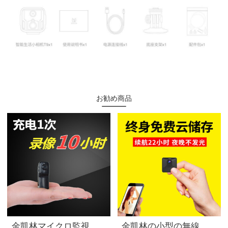
お勧め商品
金凱林マイクロ監視カメラ小型監視カメラビデオ小型記録計小型充電カメラ家庭用監視カメラ小型録画カメラ黒帯16 G高速カード
金凱林の小型の無線の小型の隠しカメラの高清の夜間テレビの光がない撮影ヘッドビデオの長距離wifiの超小型の小型の監視カメラの家庭用テープの8 G