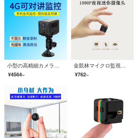
小型の高精細カメラ家庭用マイクロメッセージ針小型の空監視カメラの無線小型室外は4 gの携帯カードの電話カードの長距離の超長の待機撮影ヘッドの低消費電力＋wifiがなくて遠隔に監視することができます（32 Gメモリカード）
金凱林マイクロ監視針口空撮ヘッド高清微小家庭用カメラ夜視無線カメラミニ撮影ビデオ一体カメラの標準装備（メモリカードを含まない）
¥4564~
¥762~