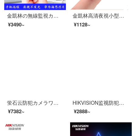
金凱林の無線監視カメラの微小型のプラグインを免除して夜のテレビを挿入して光を出さないで監視カメラの家庭用の隠れた携帯電話の遠隔のミニミニカメラのビデオモニターの黒色の無線の高清+32 GTFカード
金凱林高清夜視小型小型カメラミニスポーツカメラ小型監視カメラ家庭用小型ビデオカメラ用ポケットサイズDVピンホール空眼撮影ヘッド黒の標準装備テープ8 G高速カード
¥3490~
¥1128~
蛍石云防犯カメラワイファイワイヤレスタ家计1080 pHD夜視スホリモノートで360°水平パノラマ防犯监视调査C 6 WIスパリア400万AI版ビディオラ+128 Gカード
HIKVISION监视防犯人カメラ200万400万500万HDラインイーターネティックテレビ室内半球スホリモで家庭用モニタイDS-2327 DWD-L 4 MM
¥7382~
¥2888~