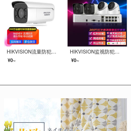
HIKVISION流量防犯カードド监视家庭用HD夜間テレビ室外アウドゥイイインテファミリーモニルタ不要イルターネリングで【200万・标准版・サポート录音】2 T26 XM 6 mm
HIKVISION监视防犯摄像机室外POE动力200万印机网络HD调查赤外线50米网线供电4路苏茨2 T硬盘
¥0~
¥0~