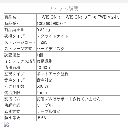
アイテム説明
商品名
HIKVISION（HIKVISION）3 T 46 FWD V 2-I 3
商品番号
1002605965947
商品純重量
0.82 kg
夜視タイプ
スタライトナイト
ストレージコード
H.265
ストレージ方式
ハードディスク
調査個数
1個
インテックス識別
移動識別
適用面積
40-80㎡
監視タイプ
ボントアック監視
音声タイプ
音声対談
ピクセル数
500 W
焦点距離
4 mm
変倍ズム
変倍ズムはサポートされていません。
供網方式
ケーブル
給電方式
ケーブル供給
防水等級
IP 66