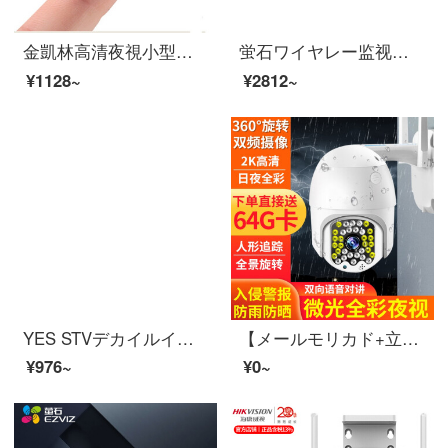
金凱林高清夜視小型小型カメラミニスポーツカメラ小型監視カメラ家庭用小型ビデオカメラ用ポケットサイズDVピンホール空眼撮影ヘッド黒の標準装備テープ8 G高速カード
蛍石ワイヤレー监视防犯カメラCP 1室内HD 1080 p云台スピンテーネリングリングリングリングネマチオカメラwifi su toで音声対话が合う+64 Gカード
¥1128~
¥2812~
YES STVデカイルイート监视防侵カメラHD室外防水黒光フルカーラ防犯カメラスパパークレアビオポーラ非poe防犯カメラS-966黒光-1080 P 6 mm
【メールモリカド+立減30元】HD監視防犯カメラ室外夜間テレビ防水室内360°パノラマアウテア4 gスピン雲台ワレスwifi【wifi版】昼夜フリーパス+室外防水+64 Gカード300万スーパードライ+360°ライト交換+360
¥976~
¥0~