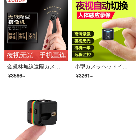
金凱林無線遠隔カメラミニハイビジョン携帯電話wifi夜間テレビ隠し小型監視カメラインテリジェントネットワーク家庭用小型撮影ヘッド高清無線+32 G
小型カメラヘッドインテリジェント家庭用ミニ無線家庭用カメラハイビジョン夜間テレビ無光wifi遠隔撮影機遠隔小型監視カメラ黒の標準装備+8 GTFカード
¥3566~
¥3261~