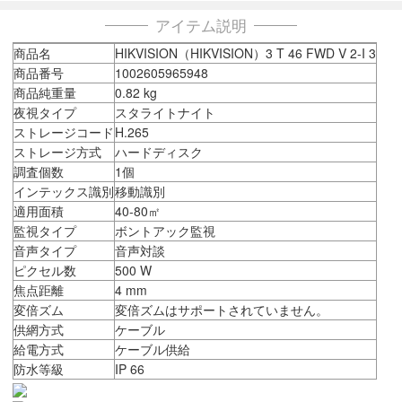
アイテム説明
商品名
HIKVISION（HIKVISION）3 T 46 FWD V 2-I 3
商品番号
1002605965948
商品純重量
0.82 kg
夜視タイプ
スタライトナイト
ストレージコード
H.265
ストレージ方式
ハードディスク
調査個数
1個
インテックス識別
移動識別
適用面積
40-80㎡
監視タイプ
ボントアック監視
音声タイプ
音声対談
ピクセル数
500 W
焦点距離
4 mm
変倍ズム
変倍ズムはサポートされていません。
供網方式
ケーブル
給電方式
ケーブル供給
防水等級
IP 66