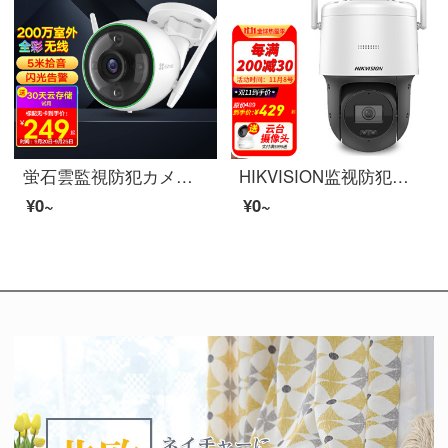
蛍石雲監視防犯カメラC 3 C\/C 3 Wワイヤレス200万HDスホリモトで音声対讲防カメラ室外モウタ家防水防尘200万C 3 Cフルカラ录音版
HIKVISION监视防犯カミラワイヤワイファイ家360°パノラマビディオカーラフレオール水防水可対云台4 gボール机
¥0~
¥0~